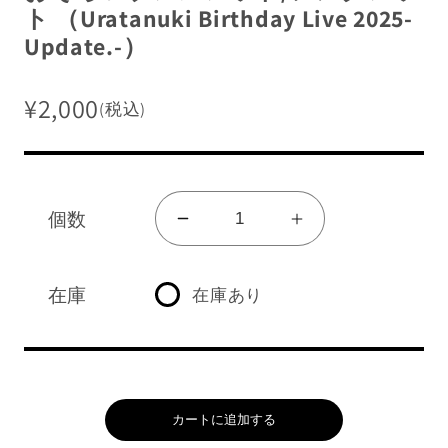
ト （Uratanuki Birthday Live 2025-
Update.-）
¥2,000
(税込)
販売終了グッズを見る
グッズ一覧を見る
ログイン/新規会員登録
個数
お
お
そ
そ
ろ
ろ
在庫
在庫あり
ショッピングガイド
い
い
NEWS
ブ
ブ
レ
レ
よくあるご質問
ス
ス
カートに追加する
レ
レ