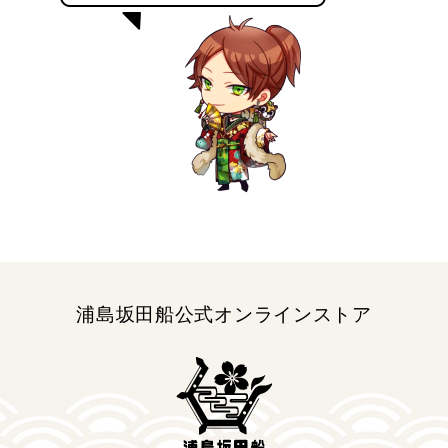
を
を
減
増
ら
や
す
す
浦島坂田船公式オンラインストア