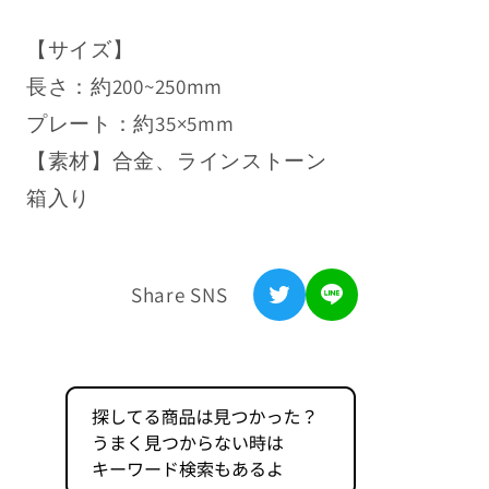
ッ
ッ
浦島坂田船公式サイト
【サイズ】
ト/
ト/
利用規約
ア
ア
長さ：約200~250mm
ン
ン
プレート：約35×5mm
特定商取引法表記
ク
ク
【素材】合金、ラインストーン
レ
レ
プライバシーポリシー
箱入り
ッ
ッ
返金ポリシー
ト
ト
（Uratanuki
（Uratanuki
お問い合わせ
Share SNS
Birthday
Birthday
Live
Live
2025-
2025-
Update.-）
Update.-）
の
の
数
数
量
量