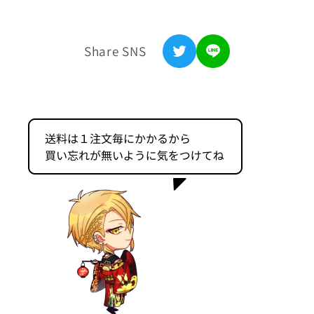
(SENRA
(SENRA
浦島坂田船公式サイト
LIVE
LIVE
TOUR
TOUR
利用規約
Share SNS
2024
2024
-
-
特定商取引法表記
MARCEL-)
MARCEL-)
の
の
プライバシーポリシー
数
数
返金ポリシー
量
量
を
を
お問い合わせ
減
増
ら
や
す
す