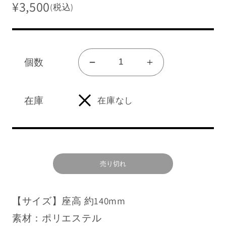
¥3,500
(税込)
個数
ぬ
ぬ
販売終了グッズを見る
い
い
グッズ一覧を見る
ぐ
ぐ
在庫
在庫なし
ログイン/新規会員登録
る
る
み
み
キ
キ
ショッピングガイド
ー
ー
売り切れ
ホ
ホ
NEWS
ル
ル
よくあるご質問
【サイズ】座高 約140mm
ダ
ダ
ー
ー
素材：ポリエステル