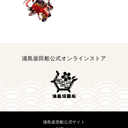
数
数
量
量
を
を
減
増
ら
や
す
す
浦島坂田船公式オンラインストア
浦島坂田船公式サイト