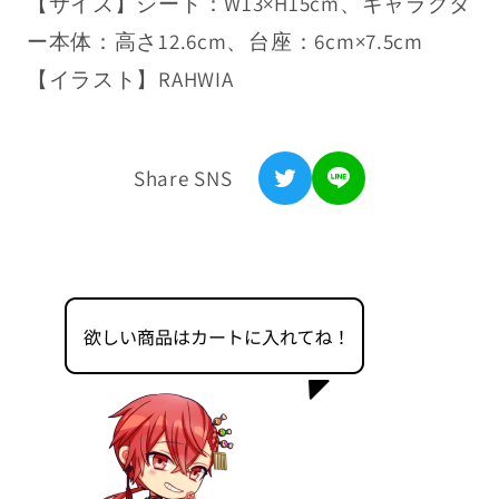
【サイズ】シート：W13×H15cm、キャラクタ
な
な
浦島坂田船公式サイト
り
り
ー本体：高さ12.6cm、台座：6cm×7.5cm
の
の
【イラスト】RAHWIA
利用規約
坂
坂
特定商取引法表記
田。
田。
(Happy
(Happy
Share SNS
プライバシーポリシー
Halloweeeen
Halloweeeen
浦
浦
返金ポリシー
島
島
お問い合わせ
坂
坂
田
田
幽
幽
霊
霊
船
船
2024)
2024)
の
の