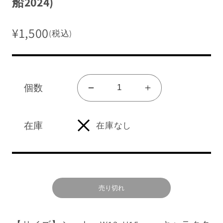
船2024)
¥1,500
(税込)
販売終了グッズを見る
個数
グッズ一覧を見る
ア
ア
ログイン/新規会員登録
ク
ク
リ
リ
在庫
在庫なし
ル
ル
ショッピングガイド
ス
ス
タ
タ
NEWS
ン
ン
売り切れ
よくあるご質問
ド
ド
と
と