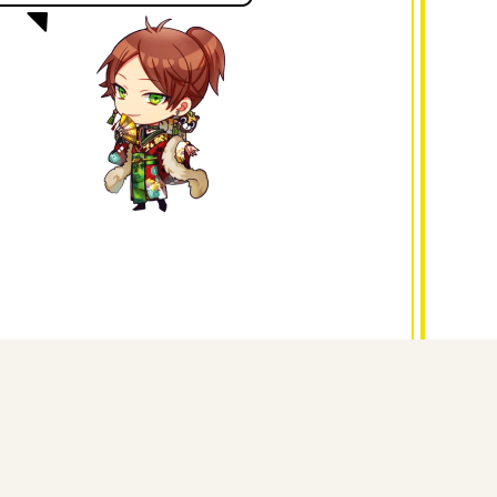
船
船
歌
歌
っ
っ
て
て
み
み
た
た
祭
祭
り！）
り！）
の
の
数
数
量
量
を
を
減
増
ら
や
す
す