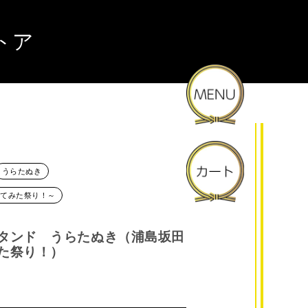
トア
うらたぬき
ってみた祭り！～
タンド うらたぬき（浦島坂田
た祭り！）