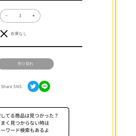
ア
ア
ク
ク
リ
リ
在庫なし
ル
ル
ス
ス
タ
タ
ン
ン
売り切れ
ド
ド
う
う
ら
ら
Share SNS
た
た
ぬ
ぬ
き
き
（浦
（浦
島
島
坂
坂
田
田