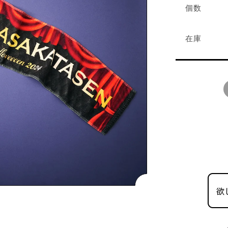
個数
メンバーから探す
在庫
販売終了グッズを見る
グッズ一覧を見る