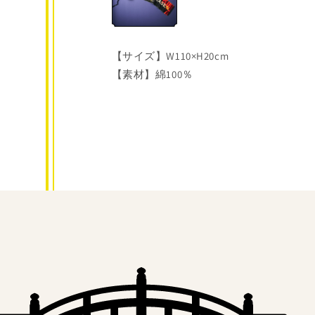
【サイズ】W110×H20cm
【素材】綿100％