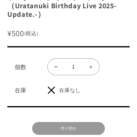
（Uratanuki Birthday Live 2025-
Update.-）
¥500
(税込)
販売終了グッズを見る
グッズ一覧を見る
ログイン/新規会員登録
個数
ラ
ラ
ン
ン
ダ
ダ
在庫
在庫なし
ショッピングガイド
ム
ム
NEWS
ア
ア
ク
ク
よくあるご質問
リ
リ
売り切れ
ル
ル