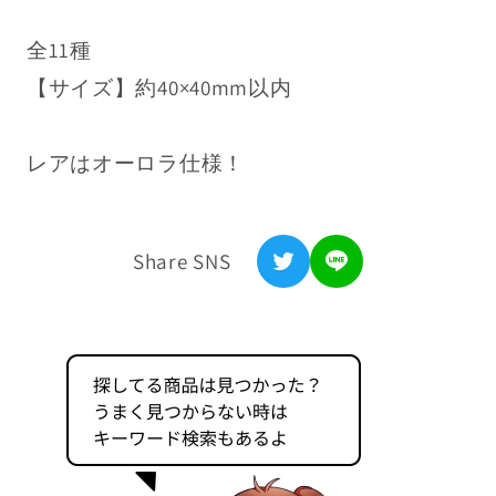
キ
キ
浦島坂田船公式サイト
全11種
ー
ー
利用規約
ホ
ホ
【サイズ】約40×40mm以内
ル
ル
特定商取引法表記
ダ
ダ
レアはオーロラ仕様！
ー
ー
プライバシーポリシー
（Uratanuki
（Uratanuki
返金ポリシー
Birthday
Birthday
Share SNS
Live
Live
お問い合わせ
2025-
2025-
Update.-）
Update.-）
の
の
数
数
量
量
を
を
減
増