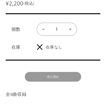
¥2,200
(税込)
個数
CD「キ
CD「キ
販売終了グッズを見る
ミ
ミ
グッズ一覧を見る
に
に
在庫
在庫なし
ログイン/新規会員登録
伝
伝
え
え
た
た
ショッピングガイド
い
い
売り切れ
こ
こ
NEWS
と-
と-
よくあるご質問
Message
Message
全8曲収録
for
for
you-」
you-」