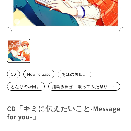
メンバーから探す
CD
New release
あほの坂田。
となりの坂田。
浦島坂田船～歌ってみた祭り！～
CD「キミに伝えたいこと-Message
for you-」