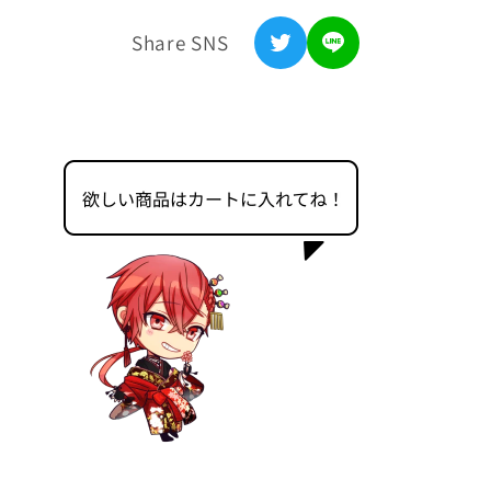
浦島坂田船公式サイト
の
の
Share SNS
数
数
利用規約
量
量
を
を
特定商取引法表記
減
増
プライバシーポリシー
ら
や
す
す
返金ポリシー
お問い合わせ