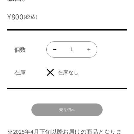
¥800
(税込)
販売終了グッズを見る
個数
ア
ア
グッズ一覧を見る
ク
ク
ログイン/新規会員登録
リ
リ
在庫
在庫なし
ル
ル
キ
キ
ショッピングガイド
ー
ー
NEWS
ホ
ホ
売り切れ
ル
ル
よくあるご質問
ダ
ダ
※2025年4月下旬以降お届けの商品となりま
ー
ー