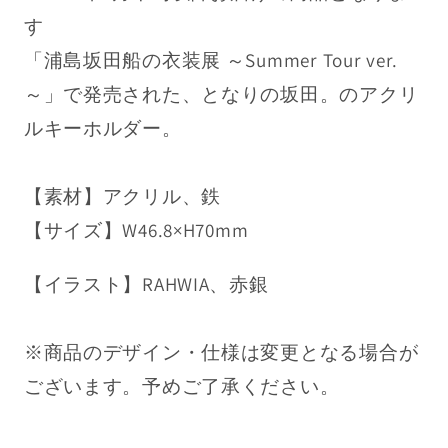
と
と
浦島坂田船公式サイト
す
な
な
「浦島坂田船の衣装展 ～Summer Tour ver.
利用規約
り
り
～」で発売された、となりの坂田。のアクリ
の
の
特定商取引法表記
ルキーホルダー。
坂
坂
プライバシーポリシー
田。
田。
の
の
【素材】アクリル、鉄
返金ポリシー
数
数
【サイズ】W46.8×H70mm
量
量
お問い合わせ
を
を
【イラスト】RAHWIA、赤銀
減
増
ら
や
※商品のデザイン・仕様は変更となる場合が
す
す
ございます。予めご了承ください。