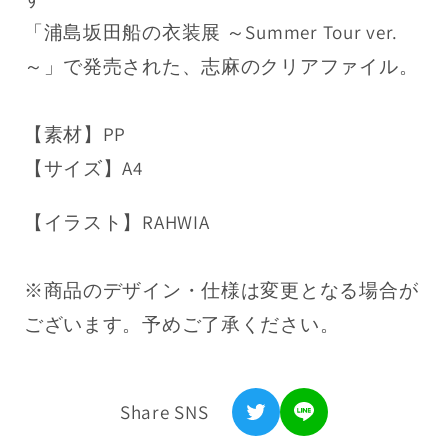
量
量
浦島坂田船公式サイト
「浦島坂田船の衣装展 ～Summer Tour ver.
を
を
～」で発売された、志麻のクリアファイル。
利用規約
減
増
ら
や
特定商取引法表記
【素材】PP
す
す
プライバシーポリシー
【サイズ】A4
返金ポリシー
【イラスト】RAHWIA
お問い合わせ
※商品のデザイン・仕様は変更となる場合が
ございます。予めご了承ください。
Share SNS