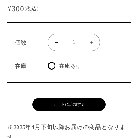
¥300
(税込)
個数
販売終了グッズを見る
ク
ク
リ
リ
グッズ一覧を見る
ア
ア
在庫
在庫あり
ログイン/新規会員登録
フ
フ
ァ
ァ
イ
イ
ショッピングガイド
ル
ル
カートに追加する
NEWS
志
志
麻
麻
よくあるご質問
※2025年4月下旬以降お届けの商品となりま
の
の
数
数
す